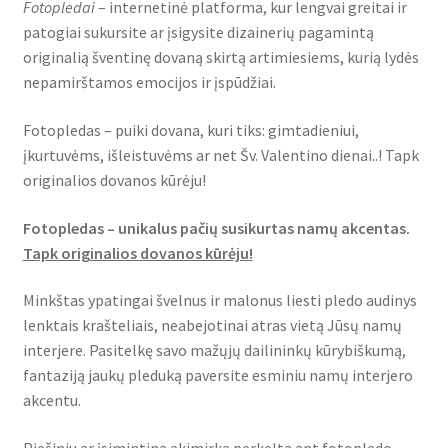
Fotopledai
– internetinė platforma, kur lengvai greitai ir
patogiai sukursite ar įsigysite dizainerių pagamintą
Krepšelis
originalią šventinę dovaną skirtą artimiesiems, kurią lydės
nepamirštamos emocijos ir įspūdžiai.
Parduotuvė
Fotopledas – puiki dovana, kuri tiks: gimtadieniui,
įkurtuvėms, išleistuvėms ar net Šv. Valentino dienai..! Tapk
originalios dovanos kūrėju!
Fotopledas – unikalus pačių susikurtas namų akcentas.
Tapk originalios dovanos kūrėju!
Minkštas ypatingai švelnus ir malonus liesti pledo audinys
lenktais krašteliais, neabejotinai atras vietą Jūsų namų
interjere. Pasitelkę savo mažųjų dailininkų kūrybiškumą,
fantaziją jaukų pleduką paversite esminiu namų interjero
akcentu.