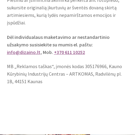
Piešiniu ar įsimintina akimirka perkelta ant fotopledo,
sukursite originalią įkurtuvių ar šventės dovaną skirtą
artimiesiems, kurią lydės nepamirštamos emocijos ir
įspūdžiai.
Dėl individualaus maketavimo ar nestandartinio
užsakymo susisiekite su mumis el. paštu:
info@dizaino.lt
, Mob.
+370 611 10252
MB „Reklamos taškas“, įmonės kodas 305176966, Kauno
Kūrybinių Industrijų Centras – ARTKOMAS, Radvilėnų pl.
1B, 44151 Kaunas