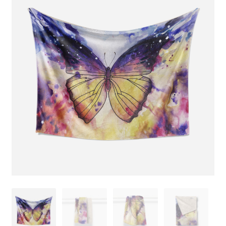
🔍
Krepšelis
Parduotuvė