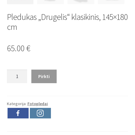
Pledukas „Drugelis“ klasikinis, 145×180
cm
65.00
€
produkto
Pirkti
kiekis:
Pledukas
"Drugelis"
klasikinis,
Kategorija:
Fotopledai
145x180
cm