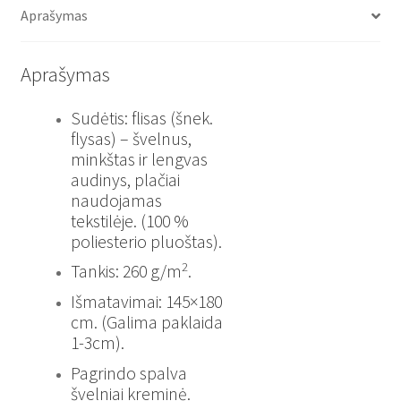
Aprašymas
Aprašymas
Sudėtis: flisas (šnek.
flysas) – švelnus,
minkštas ir lengvas
audinys, plačiai
naudojamas
tekstilėje. (100 %
poliesterio pluoštas).
2
Tankis: 260 g/m
.
Išmatavimai: 145×180
cm. (Galima paklaida
1-3cm).
Pagrindo spalva
švelniai kreminė.