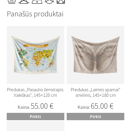
Panašūs produktai
Pledukas „Pasaulio žemėlapis.
Pledukas „Laimės sparnai“
Vaikiškas“, 145×120 cm
smėlinis, 145×180 cm
55.00
€
65.00
€
Kaina:
Kaina:
Pirkti
Pirkti