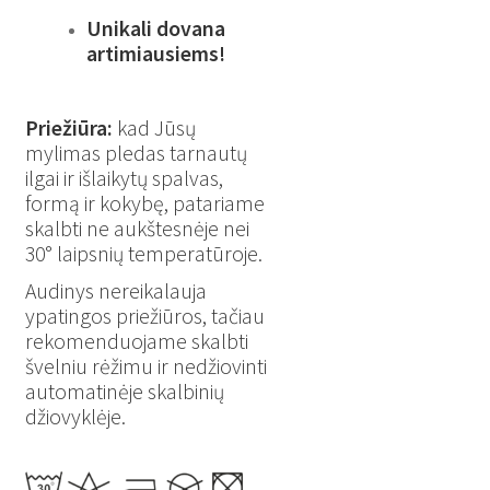
Unikali dovana
artimiausiems!
Priežiūra:
kad Jūsų
mylimas pledas tarnautų
ilgai ir išlaikytų spalvas,
formą ir kokybę, patariame
skalbti ne aukštesnėje nei
30° laipsnių temperatūroje.
Audinys nereikalauja
ypatingos priežiūros, tačiau
rekomenduojame skalbti
švelniu rėžimu ir nedžiovinti
automatinėje skalbinių
džiovyklėje.