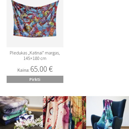
Pledukas „Katinai“ margas,
145×180 cm
65.00
€
Kaina:
Pirkti