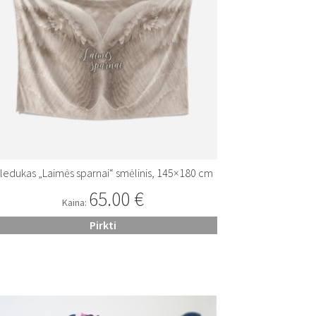
ledukas „Laimės sparnai“ smėlinis, 145×180 cm
65.00
€
Kaina:
Pirkti