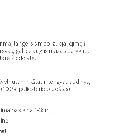
ėrimą, langelis simbolizuoja įėjimą į
aisvas, gali džiaugtis mažais dalykais,
tarė Žiedelytė.
– švelnus, minkštas ir lengvas audinys,
 (100 % poliesterio pluoštas).
lima paklaida 1-3cm).
inė.
ms!