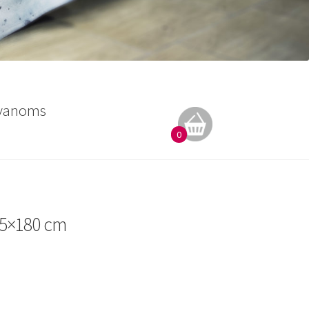
vanoms
0
45×180 cm