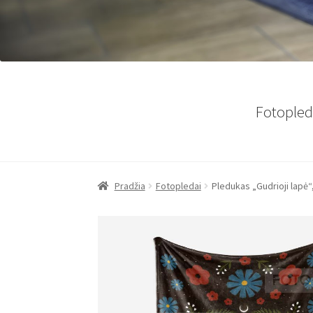
Fotopled
Pradžia
Fotopledai
Pledukas „Gudrioji lapė