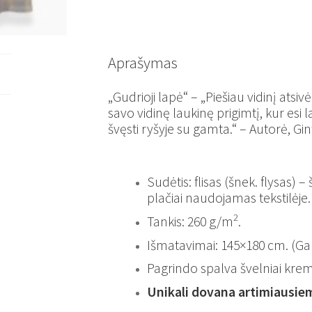
Aprašymas
„Gudrioji lapė“ – „Piešiau vidinį atsiv
savo vidinę laukinę prigimtį, kur esi l
švęsti ryšyje su gamta.“ – Autorė, Gin
Sudėtis: flisas (šnek. flysas) 
plačiai naudojamas tekstilėje.
2
Tankis: 260 g/m
.
Išmatavimai: 145×180 cm. (Ga
Pagrindo spalva švelniai krem
Unikali dovana artimiausie