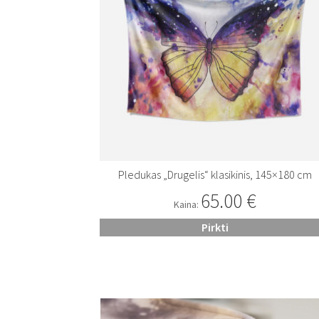
Pledukas „Drugelis“ klasikinis, 145×180 cm
65.00
€
Kaina:
Pirkti