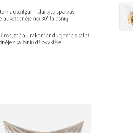
nautų ilgai ir išlaikytų spalvas,
 aukštesnėje nei 30° laipsnių
žiūros, tačiau rekomenduojame skalbti
inėje skalbinių džiovyklėje.