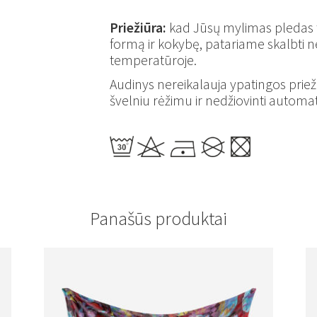
Priežiūra:
kad Jūsų mylimas pledas tar
formą ir kokybę, patariame skalbti ne
temperatūroje.
Audinys nereikalauja ypatingos prie
švelniu rėžimu ir nedžiovinti automat
Panašūs produktai