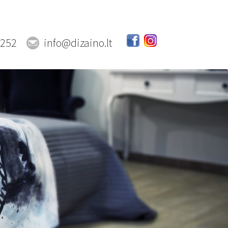
0252
info@dizaino.lt