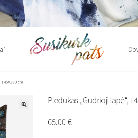
ai
Do
“, 145×180 cm
Pledukas „Gudrioji lapė“, 1
🔍
65.00
€