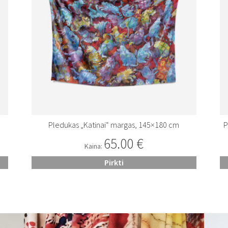
Pledukas „Katinai“ margas, 145×180 cm
P
65.00
€
Kaina:
Pirkti