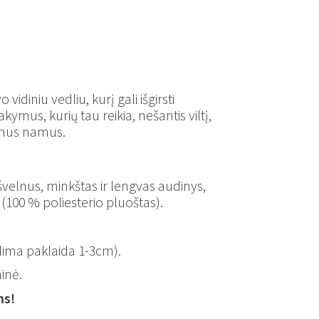
idiniu vedliu, kurį gali išgirsti
ymus, kurių tau reikia, nešantis viltį,
žinus namus.
– švelnus, minkštas ir lengvas audinys,
 (100 % poliesterio pluoštas).
lima paklaida 1-3cm).
inė.
ms!