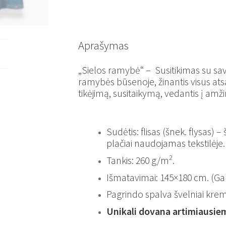
Aprašymas
„Sielos ramybė“ – Susitikimas su savo v
ramybės būsenoje, žinantis visus atsak
tikėjimą, susitaikymą, vedantis į am
Sudėtis: flisas (šnek. flysas) 
plačiai naudojamas tekstilėje.
2
Tankis: 260 g/m
.
Išmatavimai: 145×180 cm. (Ga
Pagrindo spalva švelniai krem
Unikali dovana artimiausie