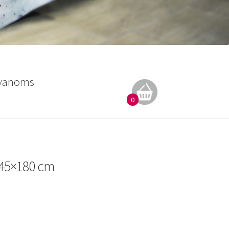
vanoms
0
145×180 cm