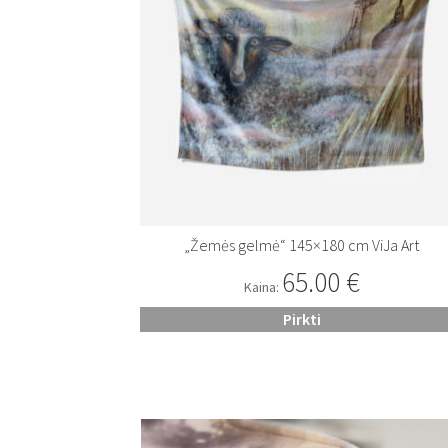
„Žemės gelmė“ 145×180 cm ViJa Art
65.00
€
Kaina:
Pirkti