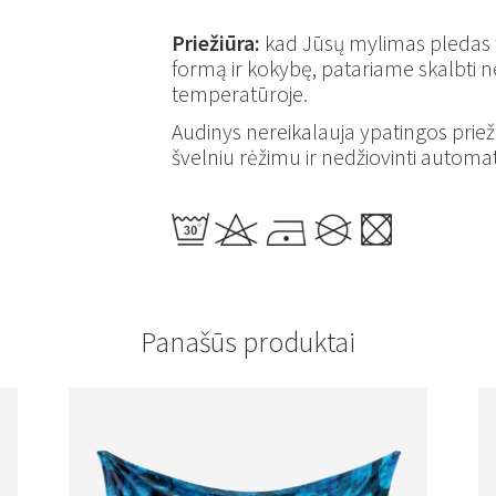
Priežiūra:
kad Jūsų mylimas pledas tar
formą ir kokybę, patariame skalbti ne
temperatūroje.
Audinys nereikalauja ypatingos prie
švelniu rėžimu ir nedžiovinti automat
Panašūs produktai