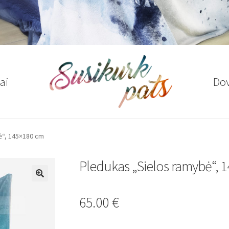
ai
Do
ė“, 145×180 cm
Pledukas „Sielos ramybė“, 
🔍
65.00
€