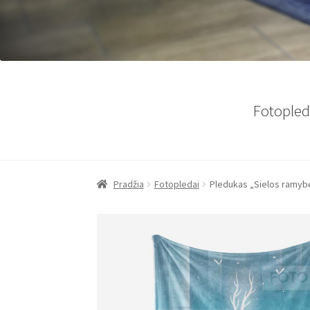
Fotopled
Pradžia
Fotopledai
Pledukas „Sielos ramyb