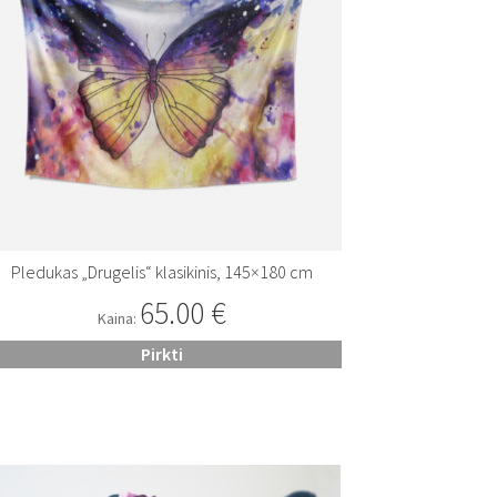
Pledukas „Drugelis“ klasikinis, 145×180 cm
65.00
€
Kaina:
Pirkti