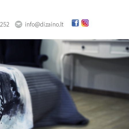
0252
info@dizaino.lt