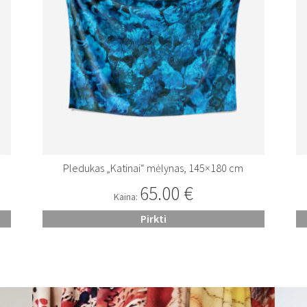
Pledukas „Katinai“ mėlynas, 145×180 cm
65.00
€
Kaina:
Pirkti