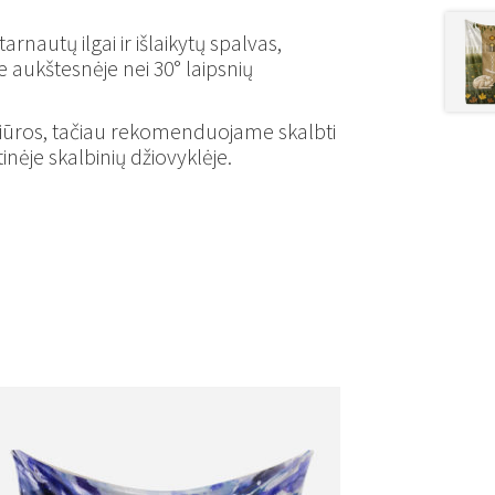
nautų ilgai ir išlaikytų spalvas,
 aukštesnėje nei 30° laipsnių
žiūros, tačiau rekomenduojame skalbti
inėje skalbinių džiovyklėje.